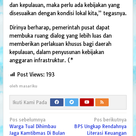
dan kepulauan, maka perlu ada kebijakan yang
disesuaikan dengan kondisi lokal kita,” tegasnya.
Dirinya berharap, pemerintah pusat dapat
membuka ruang dialog yang lebih luas dan
memberikan perlakuan khusus bagi daerah
kepulauan, dalam penyusunan kebijakan
anggaran infrastruktur. (*
Post Views:
193
oleh
masariku
Ikuti Kami Pada
Navigasi
Pos sebelumnya
Pos berikutnya
pos
Warga Tual Dihimbau
BPS Ungkap Rendahnya
Jaga Kamtibmas Di Bulan
Literasi Keuangan