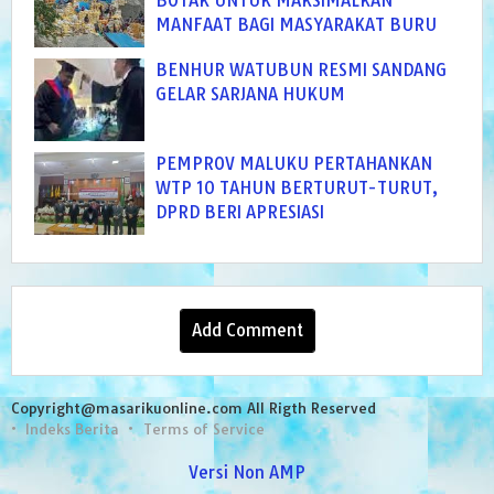
BOTAK UNTUK MAKSIMALKAN
MANFAAT BAGI MASYARAKAT BURU
BENHUR WATUBUN RESMI SANDANG
GELAR SARJANA HUKUM
PEMPROV MALUKU PERTAHANKAN
WTP 10 TAHUN BERTURUT-TURUT,
DPRD BERI APRESIASI
Add Comment
Copyright@masarikuonline.com All Rigth Reserved
Indeks Berita
Terms of Service
Versi Non AMP