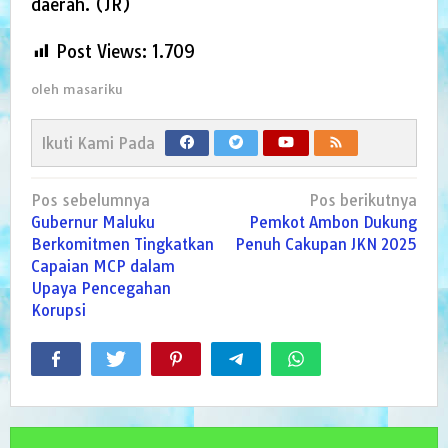
daerah. (JR)
Post Views:
1.709
oleh
masariku
Ikuti Kami Pada
Navigasi
Pos sebelumnya
Pos berikutnya
pos
Gubernur Maluku
Pemkot Ambon Dukung
Berkomitmen Tingkatkan
Penuh Cakupan JKN 2025
Capaian MCP dalam
Upaya Pencegahan
Korupsi