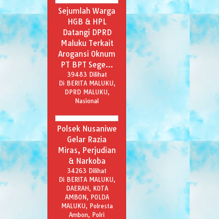
Sejumlah Warga
HGB & HPL
Datangi DPRD
Maluku Terkait
Arogansi Oknum
PT BPT Sege…
39483 Dilihat
Di BERITA MALUKU,
DPRD MALUKU,
Nasional
Polsek Nusaniwe
Gelar Razia
Miras, Perjudian
& Narkoba
34263 Dilihat
Di BERITA MALUKU,
DAERAH, KOTA
AMBON, POLDA
MALUKU, Polresta
Ambon, Polri