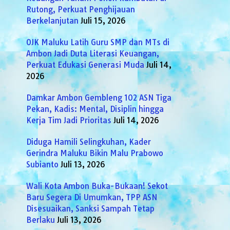
Rutong, Perkuat Penghijauan
Berkelanjutan
Juli 15, 2026
OJK Maluku Latih Guru SMP dan MTs di
Ambon Jadi Duta Literasi Keuangan,
Perkuat Edukasi Generasi Muda
Juli 14,
2026
Damkar Ambon Gembleng 102 ASN Tiga
Pekan, Kadis: Mental, Disiplin hingga
Kerja Tim Jadi Prioritas
Juli 14, 2026
Diduga Hamili Selingkuhan, Kader
Gerindra Maluku Bikin Malu Prabowo
Subianto
Juli 13, 2026
Wali Kota Ambon Buka-Bukaan! Sekot
Baru Segera Di Umumkan, TPP ASN
Disesuaikan, Sanksi Sampah Tetap
Berlaku
Juli 13, 2026