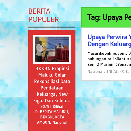
BERITA
Tag: Upaya Pe
POPULER
Upaya Perwira Y
Dengan Keluarga
Masarikuonline.com, 
hubungan tali silahtur
Zeni 2 Marinir (Yonzen
BKKBN Propinsi
Nasional
,
TNI AL
Ja
Maluku Gelar
Rekonsiliasi Data
Pendataan
Keluarga, New
Siga, Dan Kelua…
90792 Dilihat
Di BERITA MALUKU,
BKKBN, KOTA
AMBON, Nasional