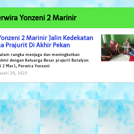
rwira Yonzeni 2 Marinir
onzeni 2 Marinir Jalin Kedekatan
 Prajurit Di Akhir Pekan
Dalam rangka menjaga dan meningkatkan
ahmi dengan Keluarga Besar prajurit Batalyon
i 2 Mar), Perwira Yonzeni
nuari 29, 2023
oleh
masariku