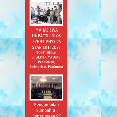
MAHASISWA
UNPATTI LOLOS
EVENT PHYSICS
STAR LKTI 2022
90611 Dilihat
Di BERITA MALUKU,
Pendidikan,
Universitas Pattimura
Pengambilan
Sumpah &;
Penerimaan SK