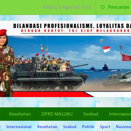
Kamis, 6 Agustus 2026
Pencarian
Kesehatan
DPRD MALUKU
Sosbud
Internasio
U
Internasional
Kesehatan
Sosbud
Politik
Sport
Nasiona