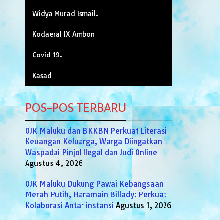
Widya Murad Ismail.
Kodaeral IX Ambon
Covid 19.
Kasad
POS-POS TERBARU
OJK Maluku dan BKKBN Perkuat Literasi
Keuangan Keluarga, Warga Diingatkan
Waspadai Pinjol Ilegal dan Judi Online
Agustus 4, 2026
OJK Maluku Dukung Pawai Kebangsaan
Merah Putih, Haramain Billady: Perkuat
Kolaborasi Antar instansi
Agustus 1, 2026