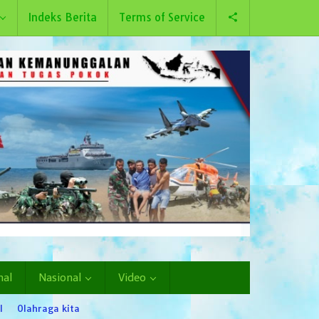
Indeks Berita
Terms of Service
nal
Nasional
Video
l
Olahraga kita