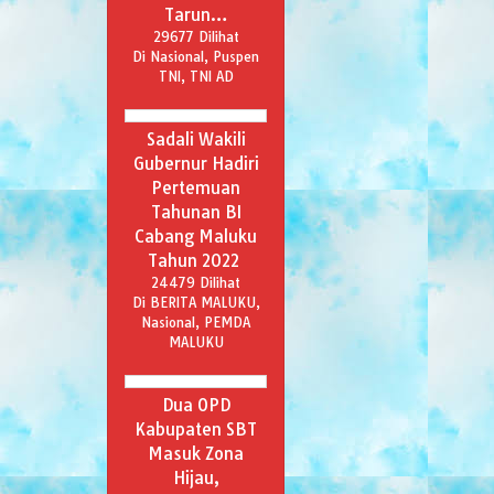
Tarun…
29677 Dilihat
Di Nasional, Puspen
TNI, TNI AD
Sadali Wakili
Gubernur Hadiri
Pertemuan
Tahunan BI
Cabang Maluku
Tahun 2022
24479 Dilihat
Di BERITA MALUKU,
Nasional, PEMDA
MALUKU
Dua OPD
Kabupaten SBT
Masuk Zona
Hijau,