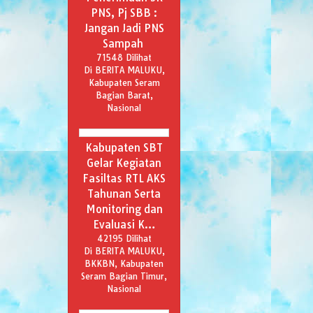
PNS, Pj SBB :
Jangan Jadi PNS
Sampah
71548 Dilihat
Di BERITA MALUKU,
Kabupaten Seram
Bagian Barat,
Nasional
Kabupaten SBT
Gelar Kegiatan
Fasiltas RTL AKS
Tahunan Serta
Monitoring dan
Evaluasi K…
42195 Dilihat
Di BERITA MALUKU,
BKKBN, Kabupaten
Seram Bagian Timur,
Nasional