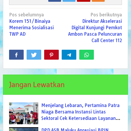
Navigasi
Pos sebelumnya
Pos berikutnya
pos
Korem 151/Binaiya
Direktur Akselerasi
Menerima Sosialisasi
Digital Kunjungi Pemkot
TWP AD
Ambon Pasca Peluncuran
Call Center 112
Jangan Lewatkan
Menjelang Lebaran, Pertamina Patra
Niaga Bersama Instansi Lintas
Sektoral Cek Ketersediaan Layanan
BBM di Maluku Tengah dan Seram
DPD ASB Maluku Apresiasi BPJN