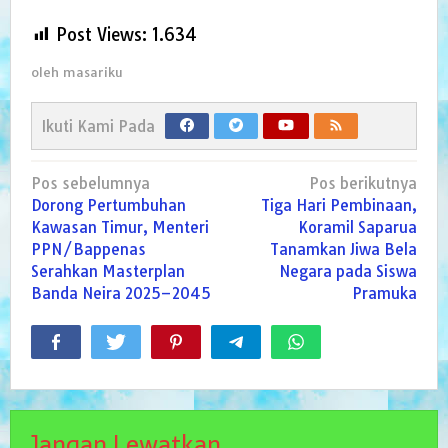
Post Views:
1.634
oleh
masariku
Ikuti Kami Pada
Navigasi
Pos sebelumnya
Pos berikutnya
pos
Dorong Pertumbuhan
Tiga Hari Pembinaan,
Kawasan Timur, Menteri
Koramil Saparua
PPN/Bappenas
Tanamkan Jiwa Bela
Serahkan Masterplan
Negara pada Siswa
Banda Neira 2025–2045
Pramuka
Jangan Lewatkan