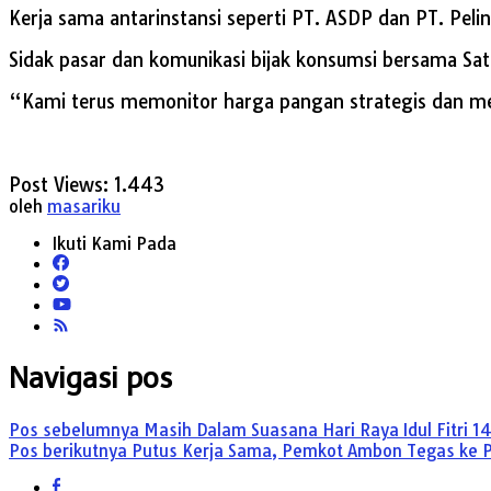
Kerja sama antarinstansi seperti PT. ASDP dan PT. Pe
Sidak pasar dan komunikasi bijak konsumsi bersama S
“Kami terus memonitor harga pangan strategis dan men
Post Views:
1.443
oleh
masariku
Ikuti Kami Pada
Navigasi pos
Pos sebelumnya
Masih Dalam Suasana Hari Raya Idul Fitri 14
Pos berikutnya
Putus Kerja Sama, Pemkot Ambon Tegas ke PT