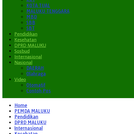
KOTA TUAL
MALUKU TENGGARA
MBD
SBB
SBT
Pendidikan
Kesehatan
DPRD MALUKU
Sosbud
Internasional
Nasional
DAERAH
Olahraga
Video
Otomatif
Contoh Pos
Home
PEMDA MALUKU
Pendidikan
DPRD MALUKU
Internasional
Kesehatan