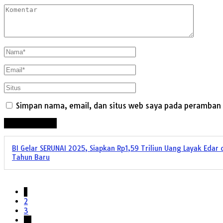
Simpan nama, email, dan situs web saya pada peramban i
BI Gelar SERUNAI 2025, Siapkan Rp1,59 Triliun Uang Layak Edar
Tahun Baru
1
2
3
…