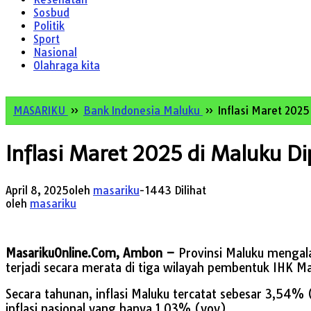
Sosbud
Politik
Sport
Nasional
Olahraga kita
MASARIKU
»
Bank Indonesia Maluku
»
Inflasi Maret 2025
Inflasi Maret 2025 di Maluku Dip
April 8, 2025
oleh
masariku
-
1443 Dilihat
oleh
masariku
MasarikuOnline.Com, Ambon –
Provinsi Maluku mengala
terjadi secara merata di tiga wilayah pembentuk IHK
Secara tahunan, inflasi Maluku tercatat sebesar 3,54%
inflasi nasional yang hanya 1,03% (yoy).