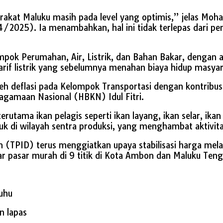
kat Maluku masih pada level yang optimis,” jelas Moham
4/2025). Ia menambahkan, hal ini tidak terlepas dari p
pok Perumahan, Air, Listrik, dan Bahan Bakar, dengan an
arif listrik yang sebelumnya menahan biaya hidup masyar
oleh deflasi pada Kelompok Transportasi dengan kontribu
agamaan Nasional (HBKN) Idul Fitri.
tama ikan pelagis seperti ikan layang, ikan selar, ikan 
k di wilayah sentra produksi, yang menghambat aktivita
h (TPID) terus menggiatkan upaya stabilisasi harga mela
pasar murah di 9 titik di Kota Ambon dan Maluku Tengah, 
uhu
n lapas