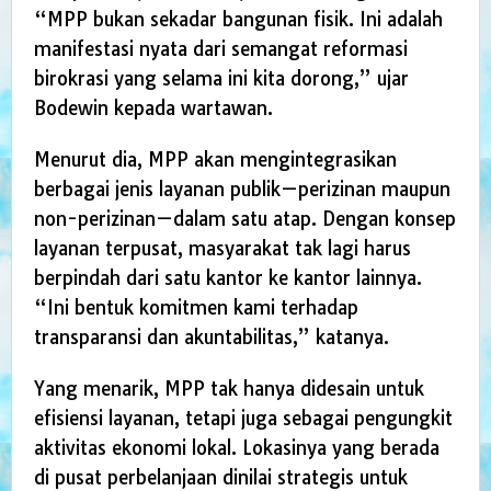
“MPP bukan sekadar bangunan fisik. Ini adalah
manifestasi nyata dari semangat reformasi
birokrasi yang selama ini kita dorong,” ujar
Bodewin kepada wartawan.
Menurut dia, MPP akan mengintegrasikan
berbagai jenis layanan publik—perizinan maupun
non-perizinan—dalam satu atap. Dengan konsep
layanan terpusat, masyarakat tak lagi harus
berpindah dari satu kantor ke kantor lainnya.
“Ini bentuk komitmen kami terhadap
transparansi dan akuntabilitas,” katanya.
Yang menarik, MPP tak hanya didesain untuk
efisiensi layanan, tetapi juga sebagai pengungkit
aktivitas ekonomi lokal. Lokasinya yang berada
di pusat perbelanjaan dinilai strategis untuk