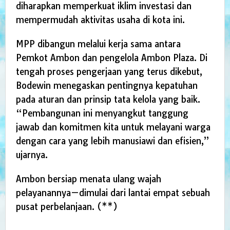
diharapkan memperkuat iklim investasi dan
mempermudah aktivitas usaha di kota ini.
MPP dibangun melalui kerja sama antara
Pemkot Ambon dan pengelola Ambon Plaza. Di
tengah proses pengerjaan yang terus dikebut,
Bodewin menegaskan pentingnya kepatuhan
pada aturan dan prinsip tata kelola yang baik.
“Pembangunan ini menyangkut tanggung
jawab dan komitmen kita untuk melayani warga
dengan cara yang lebih manusiawi dan efisien,”
ujarnya.
Ambon bersiap menata ulang wajah
pelayanannya—dimulai dari lantai empat sebuah
pusat perbelanjaan. (**)