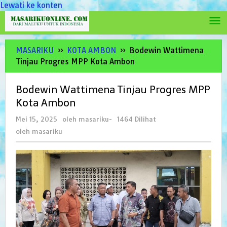
Lewati ke konten
MASARIKU
»
KOTA AMBON
»
Bodewin Wattimena
Tinjau Progres MPP Kota Ambon
Bodewin Wattimena Tinjau Progres MPP
Kota Ambon
Mei 15, 2025
oleh
masariku
-
1464 Dilihat
oleh
masariku