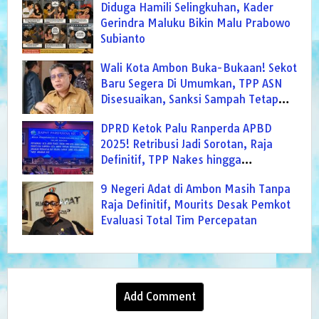
Diduga Hamili Selingkuhan, Kader
Gerindra Maluku Bikin Malu Prabowo
Subianto
Wali Kota Ambon Buka-Bukaan! Sekot
Baru Segera Di Umumkan, TPP ASN
Disesuaikan, Sanksi Sampah Tetap
Berlaku
DPRD Ketok Palu Ranperda APBD
2025! Retribusi Jadi Sorotan, Raja
Definitif, TPP Nakes hingga
Pendapatan Daerah Masuk Radar
9 Negeri Adat di Ambon Masih Tanpa
Evaluasi
Raja Definitif, Mourits Desak Pemkot
Evaluasi Total Tim Percepatan
Add Comment