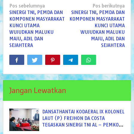
Navigasi
Pos sebelumnya
Pos berikutnya
pos
SINERGI TNI, PEMDA DAN
SINERGI TNI, PEMDA DAN
KOMPONEN MASYARAKAT
KOMPONEN MASYARAKAT
KUNCI UTAMA
KUNCI UTAMA
WUJUDKAN MALUKU
WUJUDKAN MALUKU
MAJU, ADIL DAN
MAJU, ADIL DAN
SEJAHTERA
SEJAHTERA
Jangan Lewatkan
DANSATHANTAI KODAERAL IX KOLONEL
LAUT (P) FREJHON DA COSTA
TEGASKAN SINERGI TNI AL – PEMKOT
AMBON DI PELANTIKAN SEKKOT