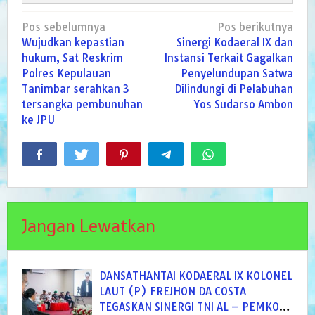
Navigasi
Pos sebelumnya
Pos berikutnya
pos
Wujudkan kepastian
Sinergi Kodaeral IX dan
hukum, Sat Reskrim
Instansi Terkait Gagalkan
Polres Kepulauan
Penyelundupan Satwa
Tanimbar serahkan 3
Dilindungi di Pelabuhan
tersangka pembunuhan
Yos Sudarso Ambon
ke JPU
Jangan Lewatkan
DANSATHANTAI KODAERAL IX KOLONEL
LAUT (P) FREJHON DA COSTA
TEGASKAN SINERGI TNI AL – PEMKOT