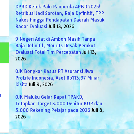
DPRD Ketok Palu Ranperda APBD 2025!
Retribusi Jadi Sorotan, Raja Definitif, TPP
Nakes hingga Pendapatan Daerah Masuk
Radar Evaluasi
Juli 13, 2026
9 Negeri Adat di Ambon Masih Tanpa
Raja Definitif, Mourits Desak Pemkot
Evaluasi Total Tim Percepatan
Juli 13,
2026
OJK Bongkar Kasus PT Asuransi Jiwa
ProLife Indonesia, Aset Rp113,97 Miliar
Disita
Juli 9, 2026
s
OJK Maluku Gelar Rapat TPAKD,
Tetapkan Target 3.000 Debitur KUR dan
5.000 Rekening Pelajar pada 2026
Juli 8,
2026