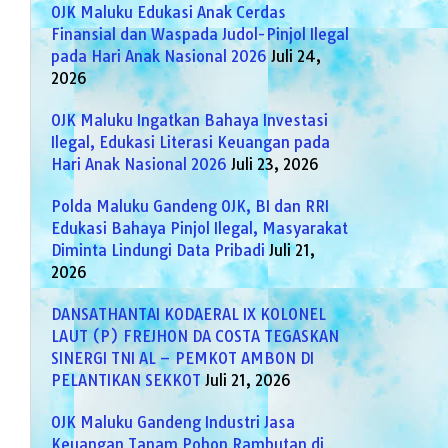
OJK Maluku Edukasi Anak Cerdas
Finansial dan Waspada Judol-Pinjol Ilegal
pada Hari Anak Nasional 2026
Juli 24,
2026
OJK Maluku Ingatkan Bahaya Investasi
Ilegal, Edukasi Literasi Keuangan pada
Hari Anak Nasional 2026
Juli 23, 2026
Polda Maluku Gandeng OJK, BI dan RRI
Edukasi Bahaya Pinjol Ilegal, Masyarakat
Diminta Lindungi Data Pribadi
Juli 21,
2026
DANSATHANTAI KODAERAL IX KOLONEL
LAUT (P) FREJHON DA COSTA TEGASKAN
SINERGI TNI AL – PEMKOT AMBON DI
PELANTIKAN SEKKOT
Juli 21, 2026
OJK Maluku Gandeng Industri Jasa
Keuangan Tanam Pohon Rambutan di