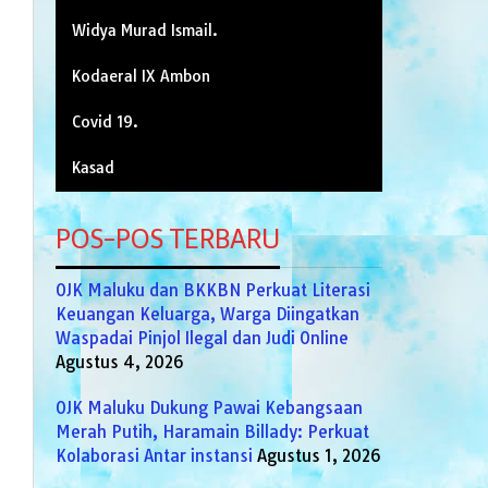
Widya Murad Ismail.
Kodaeral IX Ambon
Covid 19.
Kasad
POS-POS TERBARU
OJK Maluku dan BKKBN Perkuat Literasi
Keuangan Keluarga, Warga Diingatkan
Waspadai Pinjol Ilegal dan Judi Online
Agustus 4, 2026
OJK Maluku Dukung Pawai Kebangsaan
Merah Putih, Haramain Billady: Perkuat
Kolaborasi Antar instansi
Agustus 1, 2026