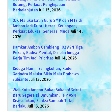
Rutong, Perkuat Penghijauan
Berkelanjutan
Juli 15, 2026
OJK Maluku Latih Guru SMP dan MTs di
Ambon Jadi Duta Literasi Keuangan,
Perkuat Edukasi Generasi Muda
Juli 14,
2026
Damkar Ambon Gembleng 102 ASN Tiga
Pekan, Kadis: Mental, Disiplin hingga
Kerja Tim Jadi Prioritas
Juli 14, 2026
Diduga Hamili Selingkuhan, Kader
Gerindra Maluku Bikin Malu Prabowo
Subianto
Juli 13, 2026
Wali Kota Ambon Buka-Bukaan! Sekot
Baru Segera Di Umumkan, TPP ASN
Disesuaikan, Sanksi Sampah Tetap
Berlaku
Juli 13, 2026