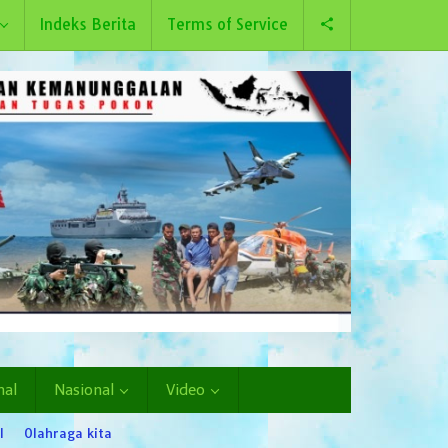
Indeks Berita
Terms of Service
nal
Nasional
Video
l
Olahraga kita