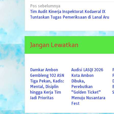
Navigasi
Pos sebelumnya
Tim Audit Kinerja Inspektorat Kodaeral IX
pos
Tuntaskan Tugas Pemeriksaan di Lanal Aru
Jangan Lewatkan
Damkar Ambon
Audisi LASQI 2026
Gembleng 102 ASN
Kota Ambon
Tiga Pekan, Kadis:
Dibuka,
Mental, Disiplin
Perebutkan
hingga Kerja Tim
“Golden Ticket”
Jadi Prioritas
Menuju Nusantara
Fest