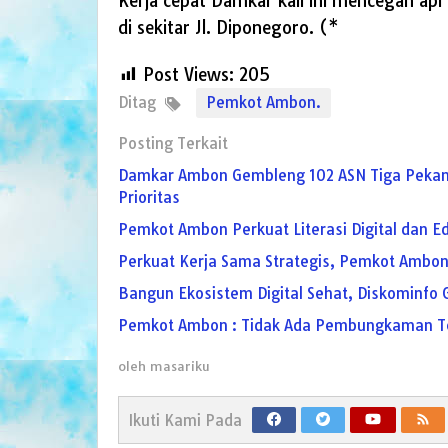
Kerja cepat Damkar kali ini mencegah ap
di sekitar Jl. Diponegoro. (*
Post Views:
205
Ditag
Pemkot Ambon.
Posting Terkait
Damkar Ambon Gembleng 102 ASN Tiga Pekan, K
Prioritas
Pemkot Ambon Perkuat Literasi Digital dan Ed
Perkuat Kerja Sama Strategis, Pemkot Ambo
Bangun Ekosistem Digital Sehat, Diskominfo G
Pemkot Ambon : Tidak Ada Pembungkaman Te
oleh
masariku
Ikuti Kami Pada