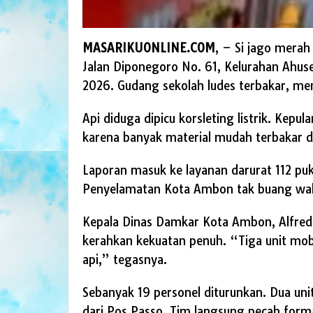
MASARIKUONLINE.COM
, – Si jago mera
Jalan Diponegoro No. 61, Kelurahan Ahus
2026. Gudang sekolah ludes terbakar, me
Api diduga dipicu korsleting listrik. Kep
karena banyak material mudah terbakar d
Laporan masuk ke layanan darurat 112 p
Penyelamatan Kota Ambon tak buang waktu
Kepala Dinas Damkar Kota Ambon, Alfre
kerahkan kekuatan penuh. “Tiga unit mo
api,” tegasnya.
Sebanyak 19 personel diturunkan. Dua un
dari Pos Passo. Tim langsung pecah form