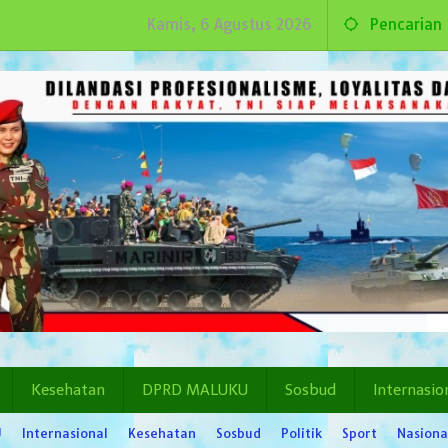
Kamis, 6 Agustus 2026
Pencarian
Kesehatan
DPRD MALUKU
Sosbud
Internasio
U
Internasional
Kesehatan
Sosbud
Politik
Sport
Nasiona