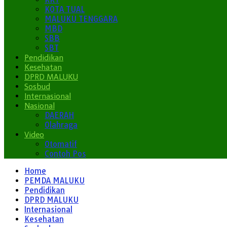
KOTA TUAL
MALUKU TENGGARA
MBD
SBB
SBT
Pendidikan
Kesehatan
DPRD MALUKU
Sosbud
Internasional
Nasional
DAERAH
Olahraga
Video
Otomatif
Contoh Pos
Home
PEMDA MALUKU
Pendidikan
DPRD MALUKU
Internasional
Kesehatan