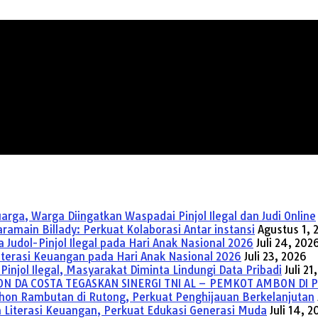
ga, Warga Diingatkan Waspadai Pinjol Ilegal dan Judi Online
main Billady: Perkuat Kolaborasi Antar instansi
Agustus 1, 
Judol-Pinjol Ilegal pada Hari Anak Nasional 2026
Juli 24, 202
Literasi Keuangan pada Hari Anak Nasional 2026
Juli 23, 2026
injol Ilegal, Masyarakat Diminta Lindungi Data Pribadi
Juli 21
ON DA COSTA TEGASKAN SINERGI TNI AL – PEMKOT AMBON DI 
hon Rambutan di Rutong, Perkuat Penghijauan Berkelanjutan
 Literasi Keuangan, Perkuat Edukasi Generasi Muda
Juli 14, 