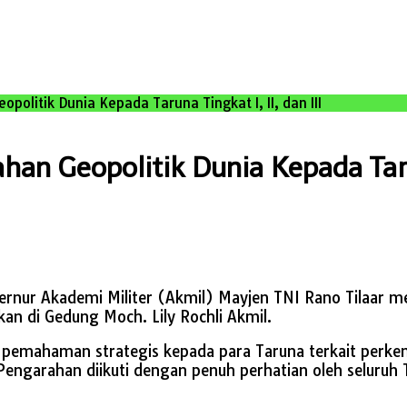
olitik Dunia Kepada Taruna Tingkat I, II, dan III
an Geopolitik Dunia Kepada Taruna
bernur Akademi Militer (Akmil) Mayjen TNI Rano Tilaar 
an di Gedung Moch. Lily Rochli Akmil.
pemahaman strategis kepada para Taruna terkait perkem
Pengarahan diikuti dengan penuh perhatian oleh seluruh 