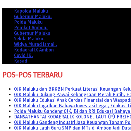
Kapolda Maluku
Gubernur Maluku.
Polda Maluku
Pemkot Ambon.
Gubernur Maluku
Sekda Maluku.
Widya Murad Ismail.
Kodaeral IX Ambon
Covid 19.
Kasad
POS-POS TERBARU
OJK Maluku dan BKKBN Perkuat Literasi Keuangan Keluar
OJK Maluku Dukung Pawai Kebangsaan Merah Putih, Hara
OJK Maluku Edukasi Anak Cerdas Finansial dan Waspada 
OJK Maluku Ingatkan Bahaya Investasi Ilegal, Edukasi 
Polda Maluku Gandeng OJK, BI dan RRI Edukasi Bahaya P
DANSATHANTAI KODAERAL IX KOLONEL LAUT (P) FREJH
OJK Maluku Gandeng Industri Jasa Keuangan Tanam Po
OJK Maluku Latih Guru SMP dan MTs di Ambon Jadi Duta