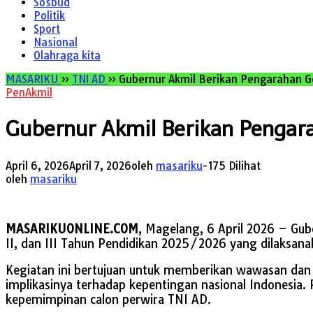
Sosbud
Politik
Sport
Nasional
Olahraga kita
MASARIKU
»
TNI AD
»
Gubernur Akmil Berikan Pengarahan Geop
PenAkmil
Gubernur Akmil Berikan Pengarah
April 6, 2026
April 7, 2026
oleh
masariku
-
175 Dilihat
oleh
masariku
MASARIKUONLINE.COM
, Magelang, 6 April 2026 – Gu
II, dan III Tahun Pendidikan 2025/2026 yang dilaksanak
Kegiatan ini bertujuan untuk memberikan wawasan dan 
implikasinya terhadap kepentingan nasional Indonesia. 
kepemimpinan calon perwira TNI AD.