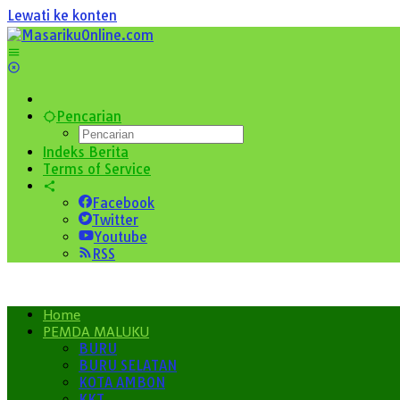
Lewati ke konten
Pencarian
Indeks Berita
Terms of Service
Facebook
Twitter
Youtube
RSS
Home
PEMDA MALUKU
BURU
BURU SELATAN
KOTA AMBON
KKT