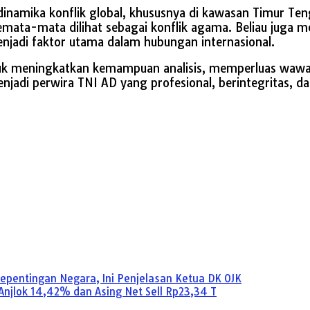
amika konflik global, khususnya di kawasan Timur Tenga
mata-mata dilihat sebagai konflik agama. Beliau juga 
enjadi faktor utama dalam hubungan internasional.
ntuk meningkatkan kemampuan analisis, memperluas wawa
adi perwira TNI AD yang profesional, berintegritas, da
epentingan Negara, Ini Penjelasan Ketua DK OJK
Anjlok 14,42% dan Asing Net Sell Rp23,34 T