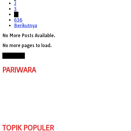
2
3
…
636
Berikutnya
No More Posts Available.
No more pages to load.
View More
PARIWARA
TOPIK POPULER