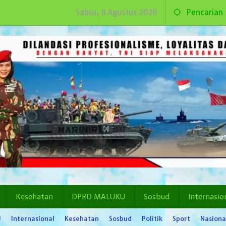
Sabtu, 8 Agustus 2026
Pencarian
Kesehatan
DPRD MALUKU
Sosbud
Internasio
U
Internasional
Kesehatan
Sosbud
Politik
Sport
Nasiona