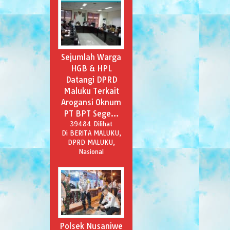
Sejumlah Warga
HGB & HPL
Datangi DPRD
Maluku Terkait
Arogansi Oknum
PT BPT Sege…
39484 Dilihat
Di BERITA MALUKU,
DPRD MALUKU,
Nasional
Polsek Nusaniwe