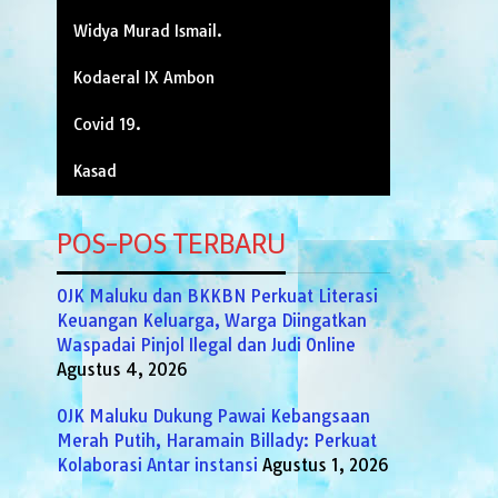
Widya Murad Ismail.
Kodaeral IX Ambon
Covid 19.
Kasad
POS-POS TERBARU
OJK Maluku dan BKKBN Perkuat Literasi
Keuangan Keluarga, Warga Diingatkan
Waspadai Pinjol Ilegal dan Judi Online
Agustus 4, 2026
OJK Maluku Dukung Pawai Kebangsaan
Merah Putih, Haramain Billady: Perkuat
Kolaborasi Antar instansi
Agustus 1, 2026