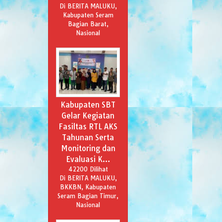
Di BERITA MALUKU,
Kabupaten Seram
Bagian Barat,
Nasional
Kabupaten SBT
Gelar Kegiatan
Fasiltas RTL AKS
Tahunan Serta
Monitoring dan
Evaluasi K…
42200 Dilihat
Di BERITA MALUKU,
BKKBN, Kabupaten
Seram Bagian Timur,
Nasional