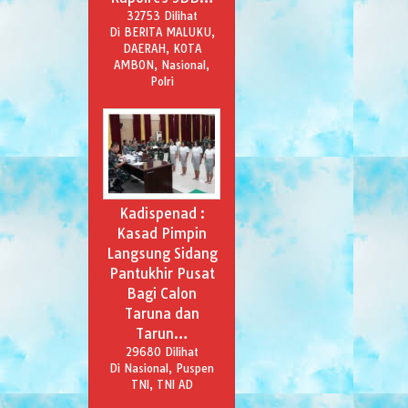
32753 Dilihat
Di BERITA MALUKU,
DAERAH, KOTA
AMBON, Nasional,
Polri
Kadispenad :
Kasad Pimpin
Langsung Sidang
Pantukhir Pusat
Bagi Calon
Taruna dan
Tarun…
29680 Dilihat
Di Nasional, Puspen
TNI, TNI AD