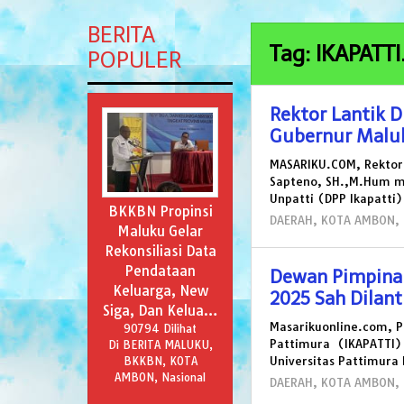
BERITA
Tag: IKAPATTI
POPULER
Rektor Lantik D
Gubernur Malu
MASARIKU.COM, Rektor 
Sapteno, SH.,M.Hum m
Unpatti (DPP Ikapatti
BKKBN Propinsi
DAERAH
,
KOTA AMBON
,
Maluku Gelar
Rekonsiliasi Data
Pendataan
Dewan Pimpinan
Keluarga, New
2025 Sah Dilant
Siga, Dan Kelua…
Masarikuonline.com, P
90794 Dilihat
Pattimura (IKAPATTI) 
Di BERITA MALUKU,
Universitas Pattimura
BKKBN, KOTA
AMBON, Nasional
DAERAH
,
KOTA AMBON
,