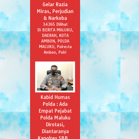
Gelar Razia
Miras, Perjudian
& Narkoba
34265 Dilihat
Di BERITA MALUKU,
DAERAH, KOTA
AMBON, POLDA
MALUKU, Polresta
Ambon, Polri
Kabid Humas
Polda : Ada
Empat Pejabat
Polda Maluku
Dirotasi,
Diantaranya
Kapolres SBB…