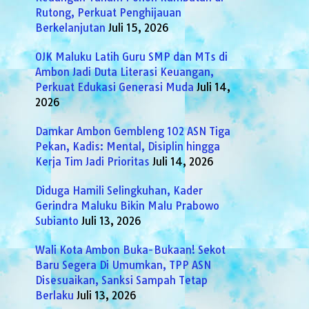
Rutong, Perkuat Penghijauan
Berkelanjutan
Juli 15, 2026
OJK Maluku Latih Guru SMP dan MTs di
Ambon Jadi Duta Literasi Keuangan,
Perkuat Edukasi Generasi Muda
Juli 14,
2026
Damkar Ambon Gembleng 102 ASN Tiga
Pekan, Kadis: Mental, Disiplin hingga
Kerja Tim Jadi Prioritas
Juli 14, 2026
Diduga Hamili Selingkuhan, Kader
Gerindra Maluku Bikin Malu Prabowo
Subianto
Juli 13, 2026
Wali Kota Ambon Buka-Bukaan! Sekot
Baru Segera Di Umumkan, TPP ASN
Disesuaikan, Sanksi Sampah Tetap
Berlaku
Juli 13, 2026