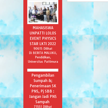
MAHASISWA
UNPATTI LOLOS
EVENT PHYSICS
STAR LKTI 2022
90615 Dilihat
Di BERITA MALUKU,
Pendidikan,
Universitas Pattimura
Pengambilan
Sumpah &;
Penerimaan SK
PNS, Pj SBB :
Jangan Jadi PNS
Sampah
71551 Dilihat