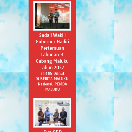
Sadali Wakili
Gubernur Hadiri
Pertemuan
Tahunan BI
Cabang Maluku
Tahun 2022
24485 Dilihat
Di BERITA MALUKU,
Nasional, PEMDA
MALUKU