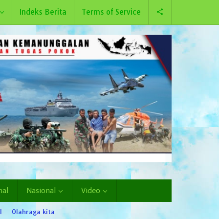
Indeks Berita
Terms of Service
nal
Nasional
Video
l
Olahraga kita