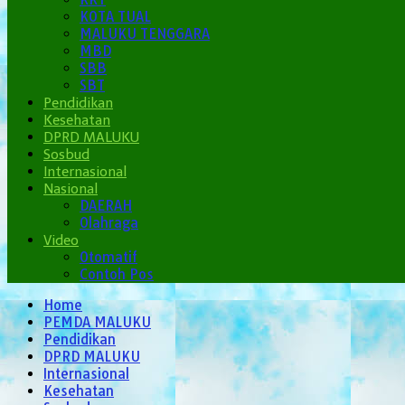
KOTA TUAL
MALUKU TENGGARA
MBD
SBB
SBT
Pendidikan
Kesehatan
DPRD MALUKU
Sosbud
Internasional
Nasional
DAERAH
Olahraga
Video
Otomatif
Contoh Pos
Home
PEMDA MALUKU
Pendidikan
DPRD MALUKU
Internasional
Kesehatan