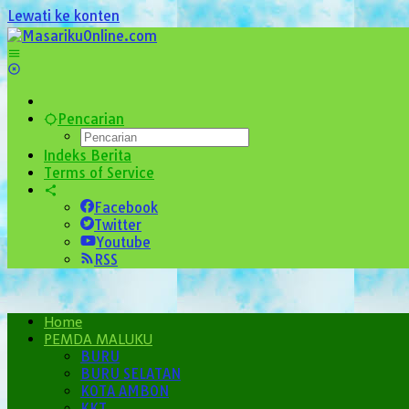
Lewati ke konten
Pencarian
Indeks Berita
Terms of Service
Facebook
Twitter
Youtube
RSS
Home
PEMDA MALUKU
BURU
BURU SELATAN
KOTA AMBON
KKT