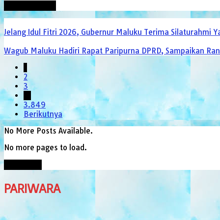
Jelang Idul Fitri 2026, Gubernur Maluku Terima Silaturahmi
Wagub Maluku Hadiri Rapat Paripurna DPRD, Sampaikan Ran
1
2
3
…
3.849
Berikutnya
No More Posts Available.
No more pages to load.
View More
PARIWARA