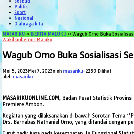
Sosbud
Politik
Sport
Nasional
Olahraga kita
MASARIKU
»
BERITA MALUKU
»
Wagub Orno Buka Sosialisas
Wakil Gubernur Maluku
Wagub Orno Buka Sosialisasi S
Mei 5, 2023
Mei 7, 2023
oleh
masariku
-
2280 Dilihat
oleh
masariku
MASARIKUONLINE.COM
, Badan Pusat Statistik Provin
Premiere Ambon.
Kegiatan yang dilaksanakan di bawah Sorotan Tema “Po
Drs. Barnabas Nathaniel Orno, yang ditandai dengan pe
Turut hadir juga pada kesempatan itu Fungsional Statis