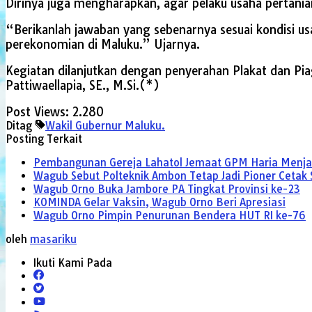
Dirinya juga mengharapkan, agar pelaku usaha pertani
“Berikanlah jawaban yang sebenarnya sesuai kondisi u
perekonomian di Maluku.” Ujarnya.
Kegiatan dilanjutkan dengan penyerahan Plakat dan Pia
Pattiwaellapia, SE., M.Si.(*)
Post Views:
2.280
Ditag
Wakil Gubernur Maluku.
Posting Terkait
Pembangunan Gereja Lahatol Jemaat GPM Haria Menj
Wagub Sebut Polteknik Ambon Tetap Jadi Pioner Cetak
Wagub Orno Buka Jambore PA Tingkat Provinsi ke-23
KOMINDA Gelar Vaksin, Wagub Orno Beri Apresiasi
Wagub Orno Pimpin Penurunan Bendera HUT RI ke-76
oleh
masariku
Ikuti Kami Pada