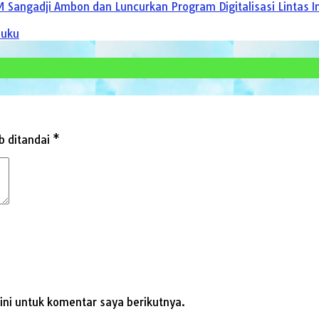
 Sangadji Ambon dan Luncurkan Program Digitalisasi Lintas 
luku
b ditandai
*
ni untuk komentar saya berikutnya.