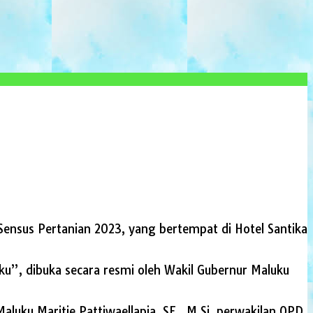
Sensus Pertanian 2023, yang bertempat di Hotel Santika
u”, dibuka secara resmi oleh Wakil Gubernur Maluku
aluku Maritje Pattiwaellapia, SE., M.Si, perwakilan OPD