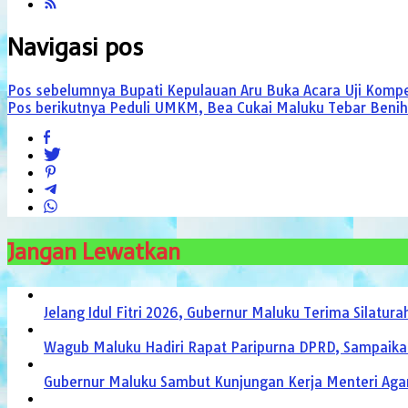
Navigasi pos
Pos sebelumnya
Bupati Kepulauan Aru Buka Acara Uji Kompe
Pos berikutnya
Peduli UMKM, Bea Cukai Maluku Tebar Benih
Jangan Lewatkan
Jelang Idul Fitri 2026, Gubernur Maluku Terima Silat
Wagub Maluku Hadiri Rapat Paripurna DPRD, Sampaika
Gubernur Maluku Sambut Kunjungan Kerja Menteri Agam