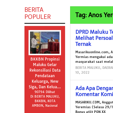
BERITA
Tag: Anos Ye
POPULER
DPRD Maluku T
Melihat Persoa
Ternak
Masarikuonline.com, An
Yermias mengakui ada
BKKBN Propinsi
masyarakat saat mela
Maluku Gelar
BERITA MALUKU
,
DAERA
Rekonsiliasi Data
10, 2022
oleh
Pendataan
masariku
Keluarga, New
Siga, Dan Kelua…
Ada Apa Dengan
90794 Dilihat
Komentar Komisi
Di BERITA MALUKU,
BKKBN, KOTA
MASARIKU.COM, Anggota 
AMBON, Nasional
Yeremias (Selasa 29/1
Bonus atlit PON XX