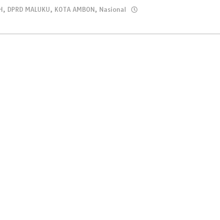
H
,
DPRD MALUKU
,
KOTA AMBON
,
Nasional
leh
asariku