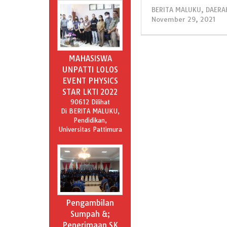
BERITA MALUKU
,
DAERA
November 29, 2021
o
m
MAHASISWA
UNPATTI LOLOS
EVENT PHYSICS
STAR LKTI 2022
90612 Dilihat
Di BERITA MALUKU,
Pendidikan,
Universitas Pattimura
Pengambilan
Sumpah &;
Penerimaan SK