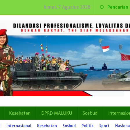
Jumat, 7 Agustus 2026
Pencarian
Kesehatan
DPRD MALUKU
Sosbud
Internasio
U
Internasional
Kesehatan
Sosbud
Politik
Sport
Nasiona