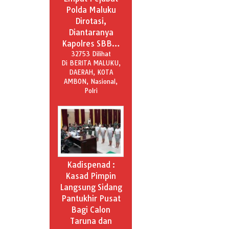
Polda Maluku
Dirotasi,
Diantaranya
Kapolres SBB…
32753 Dilihat
Di BERITA MALUKU,
DAERAH, KOTA
AMBON, Nasional,
Polri
Kadispenad :
Kasad Pimpin
Langsung Sidang
Pantukhir Pusat
Bagi Calon
Taruna dan