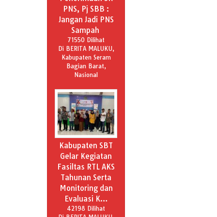
PNS, Pj SBB :
Jangan Jadi PNS
Sampah
71550 Dilihat
Di BERITA MALUKU,
Kabupaten Seram
Bagian Barat,
Nasional
Kabupaten SBT
Gelar Kegiatan
Fasiltas RTL AKS
Tahunan Serta
Monitoring dan
Evaluasi K…
42198 Dilihat