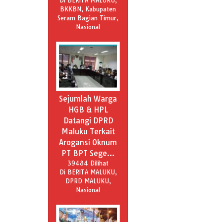
Di BERITA MALUKU,
BKKBN, Kabupaten
Seram Bagian Timur,
Nasional
Sejumlah Warga
HGB & HPL
Datangi DPRD
Maluku Terkait
Arogansi Oknum
PT BPT Sege…
39484 Dilihat
Di BERITA MALUKU,
DPRD MALUKU,
Nasional