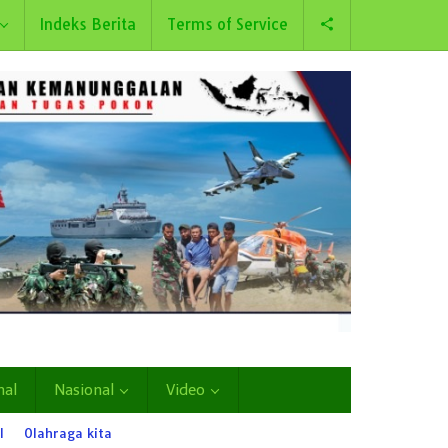
Indeks Berita
Terms of Service
nal
Nasional
Video
l
Olahraga kita