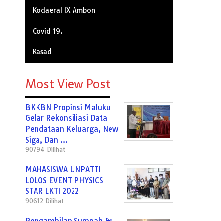
Kodaeral IX Ambon
Covid 19.
Kasad
Most View Post
BKKBN Propinsi Maluku
Gelar Rekonsiliasi Data
Pendataan Keluarga, New
Siga, Dan …
90794 Dilihat
MAHASISWA UNPATTI
LOLOS EVENT PHYSICS
STAR LKTI 2022
90612 Dilihat
Pengambilan Sumpah &;