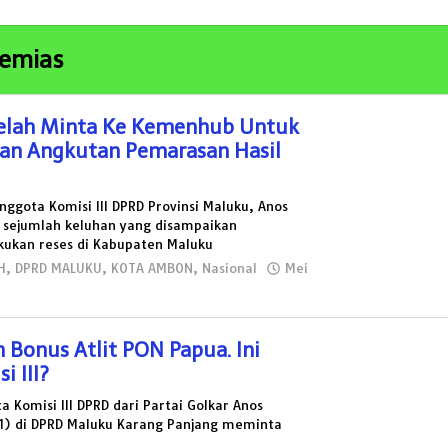
remias
elah Minta Ke Kemenhub Untuk
lan Angkutan Pemarasan Hasil
ggota Komisi III DPRD Provinsi Maluku, Anos
 sejumlah keluhan yang disampaikan
kukan reses di Kabupaten Maluku
H
,
DPRD MALUKU
,
KOTA AMBON
,
Nasional
Mei
 Bonus Atlit PON Papua. Ini
 III?
Komisi III DPRD dari Partai Golkar Anos
1) di DPRD Maluku Karang Panjang meminta