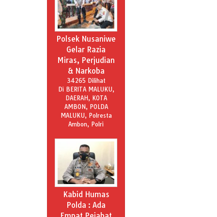
Polsek Nusaniwe
Gelar Razia
Miras, Perjudian
& Narkoba
34265 Dilihat
Di BERITA MALUKU,
DAERAH, KOTA
AMBON, POLDA
MALUKU, Polresta
Ambon, Polri
Kabid Humas
Polda : Ada
Empat Pejabat