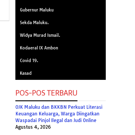
Gubernur Maluku
Sekda Maluku.
Widya Murad Ismail.
Kodaeral IX Ambon
Covid 19.
Kasad
POS-POS TERBARU
OJK Maluku dan BKKBN Perkuat Literasi
Keuangan Keluarga, Warga Diingatkan
Waspadai Pinjol Ilegal dan Judi Online
Agustus 4, 2026