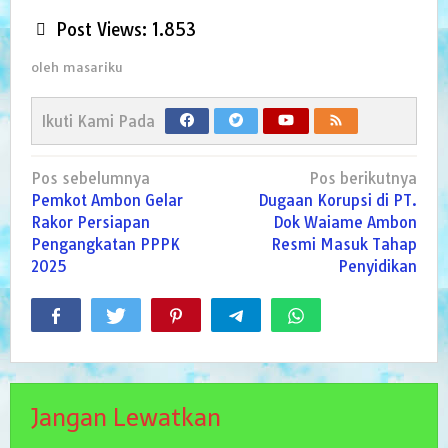
Post Views:
1.853
oleh
masariku
Ikuti Kami Pada
Navigasi
Pos sebelumnya
Pos berikutnya
pos
Pemkot Ambon Gelar
Dugaan Korupsi di PT.
Rakor Persiapan
Dok Waiame Ambon
Pengangkatan PPPK
Resmi Masuk Tahap
2025
Penyidikan
Jangan Lewatkan