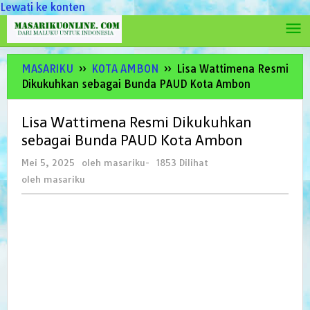
Lewati ke konten
MASARIKU
»
KOTA AMBON
»
Lisa Wattimena Resmi
Dikukuhkan sebagai Bunda PAUD Kota Ambon
Lisa Wattimena Resmi Dikukuhkan
sebagai Bunda PAUD Kota Ambon
Mei 5, 2025
oleh
masariku
-
1853 Dilihat
oleh
masariku